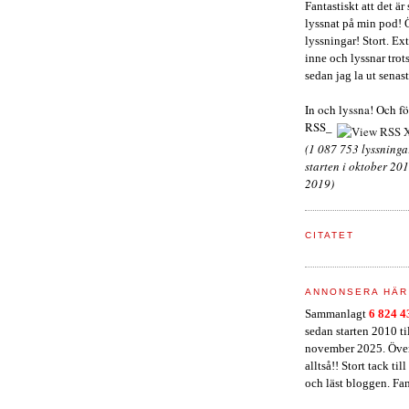
Fantastiskt att det ä
lyssnat på min pod! 
lyssningar! Stort. Extr
inne och lyssnar trots 
sedan jag la ut senast
In och lyssna! Och f
RSS_
(1 087 753 lyssning
starten i oktober 201
2019)
CITATET
ANNONSERA HÄR
Sammanlagt
6 824 
sedan starten 2010 t
november 2025. Över
alltså!! Stort tack til
och läst bloggen. Fan