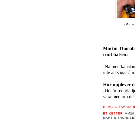
(Martin 
Martin Thörnbe
runt halsen:
-Nä men känslan
inte att säga så 
Hur upplever d
-Det är ren glädje
vara med om detta
UPPLAGD AV
MAR
ETIKETTER:
VM20
MARTIN THÖRNB