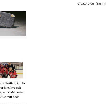
 på Twitter/ X . Där
ver före, live och
tcherna. Med mera!
tt se mitt flöde