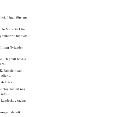
fick frågan först nu
från Mats Bäcklin
y tränartrio tar över
William Nylander
n: "Jag vill bevisa
ara...
IK. Rudslätt vad
eller ...
Mats Bäcklin
: "Jag har lärt mig
 mås...
h Landeskog tackar
Kungsan del ett