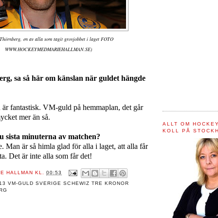
Thörnberg, en av alla som tagit grovjobbet i laget FOTO
WWW.HOCKEYMEDMARIEHALLMAN.SE)
rg, sa så här om känslan när guldet hängde
 är fantastisk. VM-guld på hemmaplan, det går
mycket mer än så.
ALLT OM HOCKEY
KOLL PÅ STOCK
u sista minuterna av matchen?
. Man är så himla glad för alla i laget, att alla får
. Det är inte alla som får det!
IE HALLMAN
KL.
00:53
13 VM-GULD SVERIGE SCHEWIZ TRE KRONOR
ERG