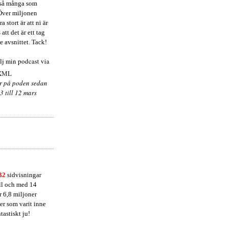
r så många som
Över miljonen
a stort är att ni är
att det är ett tag
e avsnittet. Tack!
ölj
min podcast via
ar på poden sedan
3 till 12 mars
432
sidvisningar
ill och med 14
 6,8 miljoner
l er som varit inne
tastiskt ju!