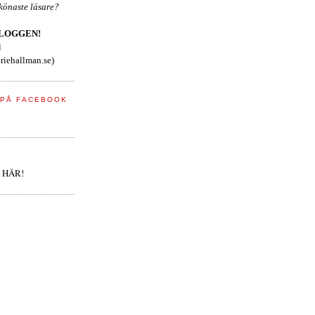
skönaste läsare?
BLOGGEN!
l
iehallman.se)
 PÅ FACEBOOK
 HÄR!