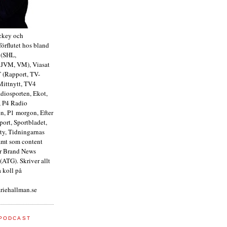
ckey och
förflutet hos bland
 (SHL,
 JVM, VM), Viasat
T (Rapport, TV-
Mittnytt, TV4
diosporten, Ekot,
 P4 Radio
n, P1 morgon, Efter
port, Sportbladet,
ty, Tidningarnas
amt som content
r Brand News
(ATG). Skriver allt
 koll på
iehallman.se
PODCAST