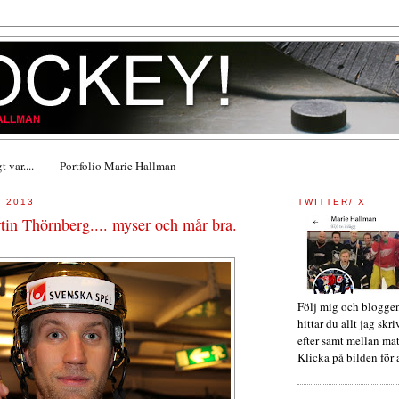
 var....
Portfolio Marie Hallman
 2013
TWITTER/ X
in Thörnberg.... myser och mår bra.
Följ mig och bloggen
hittar du allt jag skri
efter samt mellan ma
Klicka på bilden för a