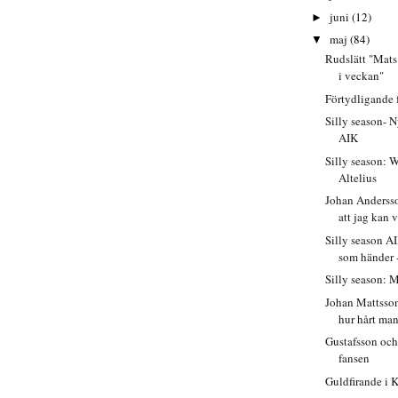
juni
(12)
►
maj
(84)
▼
Rudslätt "Mats 
i veckan"
Förtydligande 
Silly season- N
AIK
Silly season: 
Altelius
Johan Andersso
att jag kan v
Silly season A
som händer - 
Silly season: 
Johan Mattsson
hur hårt man
Gustafsson oc
fansen
Guldfirande i 