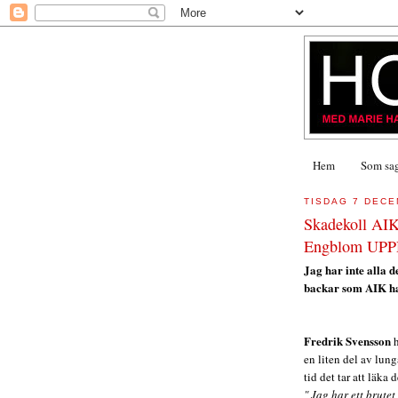
Hem
Som sagt
TISDAG 7 DECE
Skadekoll AIK
Engblom UP
Jag har inte alla d
backar som AIK ha
Fredrik Svensson
h
en liten del av lun
tid det tar att läka
" Jag har ett brute