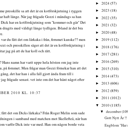
2024
(57)
►
2023
(18)
e presskille sa att det är en kotförskjutning i ryggen
►
r haft länge. När jag frågade Gozzi i måndags sa han
2022
(35)
►
 Dick har en kotförskjutning som "kommer och går" Det
2021
(32)
►
n dragits med väldigt länge tydligen. Ibland är det bra
2020
(48)
►
e.
e var du fått det om lårkaka i från, forumet kanske?? men
2019
(112)
►
zi och presskillen säger att det är en kotförskjutning i
2018
(176)
►
tar jag på att de har koll och rätt.
2017
(281)
►
2016
(269)
►
 Hans namn har varit uppe hela hösten om jag inte
u, på forumet. Men frågar man Gozzi förnekar han att det
2015
(310)
►
gång, det har han i alla fall gjort ända fram till i
2014
(473)
►
jag frågade senast. vet inte om det har hänt något efter
2013
(606)
►
2012
(859)
►
BER 2010 KL. 10:37
2011
(1012)
►
2010
(1185)
▼
december
(10
▼
g fått det om Dicks lårkaka? Från Roger Melin som sade
Gott Nytt År !!
ändningen i samband med matchen mot Skellefteå, när han
n om varför Dick inte var med. Han om någon borde veta
Engblom "Har m