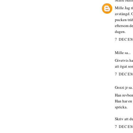
Mille Jag r
avstängd. O
pucken träf
eftersom de
dagen.
7 DECEM
Mille sa...
Givetvis ha
att ögat som
7 DECEM
Gozzi jr sa.
Han revben 
Han har en 
spricka.
Skriv att d
7 DECEM