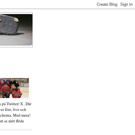
 på Twitter/ X . Där
ver före, live och
tcherna. Med mera!
tt se mitt flöde