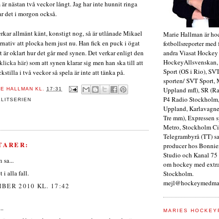
 är nästan två veckor långt. Jag har inte hunnit ringa
ar det i morgon också.
erkar allmänt känt, konstigt nog, så är utlånade Mikael
Marie Hallman är ho
rnativ att plocka hem just nu. Han fick en puck i ögat
fotbollsreporter med 
andra Viasat Hockey
t är oklart hur det går med synen. Det verkar enligt den
HockeyAllsvenskan,
klicka här)
som att synen klarar sig men han ska till att
Sport (OS i Rio), SV
kstilla i två veckor så spela är inte att tänka på.
sporten/ SVT Sport, 
Uppland mfl), SR (Ra
IE HALLMAN
KL.
17:31
P4 Radio Stockholm,
ELITSERIEN
Uppland, Karlavagne
Tre mm), Expressen s
Metro, Stockholm Ci
Telegrambyrå (TT) s
TARER:
producer hos Bonnie
Studio och Kanal 75 
n
sa...
om hockey med extra
i alla fall.
Stockholm.
mejl@hockeymedmar
BER 2010 KL. 17:42
..
MARIES HOCKEY