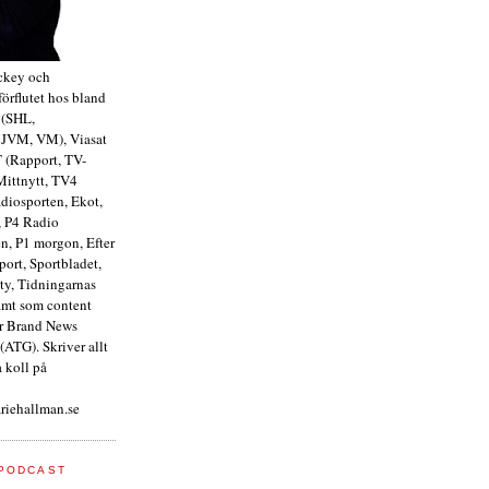
ckey och
förflutet hos bland
 (SHL,
 JVM, VM), Viasat
T (Rapport, TV-
Mittnytt, TV4
diosporten, Ekot,
 P4 Radio
n, P1 morgon, Efter
port, Sportbladet,
ty, Tidningarnas
amt som content
r Brand News
(ATG). Skriver allt
 koll på
iehallman.se
PODCAST