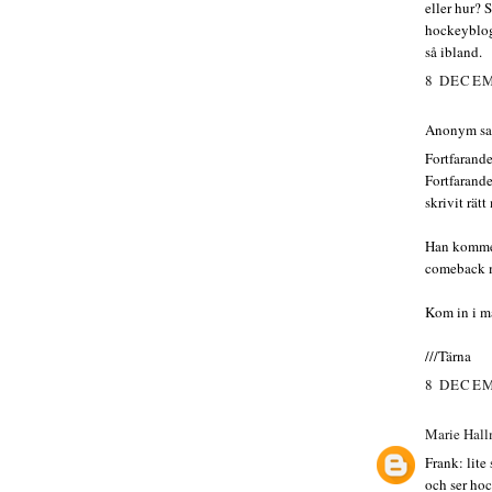
eller hur? 
hockeyblogg
så ibland.
8 DECEM
Anonym sa.
Fortfarande
Fortfarande
skrivit rät
Han kommer 
comeback m
Kom in i m
///Tärna
8 DECEM
Marie Hal
Frank: lite
och ser hoc