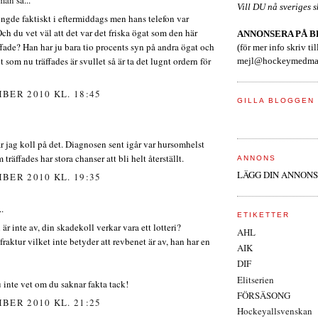
Vill DU nå sveriges 
ingde faktiskt i eftermiddags men hans telefon var
ch du vet väl att det var det friska ögat som den här
ANNONSERA PÅ 
fade? Han har ju bara tio procents syn på andra ögat och
(för mer info skriv til
t som nu träffades är svullet så är ta det lugnt ordern för
mejl@hockeymedmar
BER 2010 KL. 18:45
GILLA BLOGGEN
r jag koll på det. Diagnosen sent igår var hursomhelst
 träffades har stora chanser att bli helt återställt.
ANNONS
LÄGG DIN ANNONS
BER 2010 KL. 19:35
..
ETIKETTER
är inte av, din skadekoll verkar vara ett lotteri?
AHL
fraktur vilket inte betyder att revbenet är av, han har en
AIK
DIF
Elitserien
u inte vet om du saknar fakta tack!
FÖRSÄSONG
BER 2010 KL. 21:25
Hockeyallsvenskan