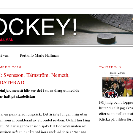
 var....
Portfolio Marie Hallman
MBER 2010
TWITTER/ X
: Svensson, Tärnström, Nemeth,
PDATERAD
etaljer, men så här ser det i stora drag ut med de
r haft på skadelistan
Följ mig och bloggen
hittar du allt jag skri
efter samt mellan ma
ar en punkterad lungsäck. Det är inte lungan i sig utan
Klicka på bilden för a
gan som är punkterad av ett brutet revben. Oklart hur lång
 det. Så här säger Svensson själv till Hockeykanalen.se:
t revben och en punkterad lungsäck. Så farligt tror jag