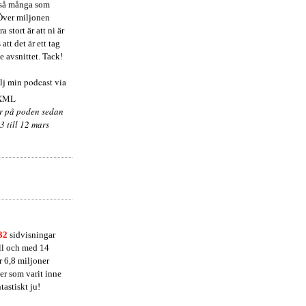
r så många som
Över miljonen
a stort är att ni är
att det är ett tag
e avsnittet. Tack!
ölj
min podcast via
ar på poden sedan
3 till 12 mars
432
sidvisningar
ill och med 14
 6,8 miljoner
l er som varit inne
tastiskt ju!