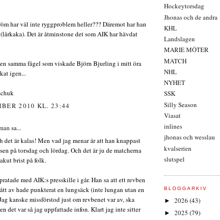
Hockeytorsdag
Jhonas och de andra
röm har väl inte ryggproblem heller??? Däremot har han
KHL
(lårkaka). Det är åtminstone det som AIK har hävdat
Landslagen
MARIE MÖTER
MATCH
en samma fågel som viskade Björn Bjurling i mitt öra
NHL
kat igen...
NYHET
schuk
SSK
Silly Season
BER 2010 KL. 23:44
Viasat
inlines
lman
sa...
jhonas och wesslau
h det är kalas! Men vad jag menar är att han knappast
kvalserien
isen på torsdag och lördag. Och det är ju de matcherna
slutspel
akut brist på folk.
pratade med AIK:s presskille i går. Han sa att ett revben
ått av hade punkterat en lungsäck (inte lungan utan en
BLOGGARKIV
Jag kanske missförstod just om revbenet var av, ska
2026
(43)
►
en det var så jag uppfattade infon. Klart jag inte sitter
2025
(79)
►