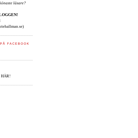
skönaste läsare?
BLOGGEN!
l
iehallman.se)
 PÅ FACEBOOK
 HÄR!