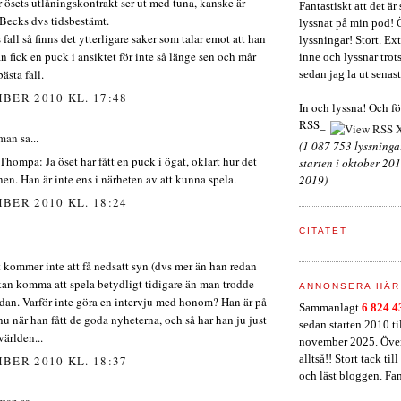
r ösets utlåningskontrakt ser ut med tuna, kanske är
Fantastiskt att det ä
Becks dvs tidsbestämt.
lyssnat på min pod! 
 fall så finns det ytterligare saker som talar emot att han
lyssningar! Stort. Extr
 fick en puck i ansiktet för inte så länge sen och mår
inne och lyssnar trots 
bästa fall.
sedan jag la ut senast
BER 2010 KL. 17:48
In och lyssna! Och f
RSS_
lman
sa...
(1 087 753 lyssning
Thompa: Ja öset har fått en puck i ögat, oklart hur det
starten i oktober 201
en. Han är inte ens i närheten av att kunna spela.
2019)
BER 2010 KL. 18:24
CITATET
 kommer inte att få nedsatt syn (dvs mer än han redan
kan komma att spela betydligt tidigare än man trodde
ANNONSERA HÄR
dan. Varför inte göra en intervju med honom? Han är på
Sammanlagt
6 824 
u när han fått de goda nyheterna, och så har han ju just
sedan starten 2010 t
 världen...
november 2025. Över
alltså!! Stort tack til
BER 2010 KL. 18:37
och läst bloggen. Fan
lman
sa...