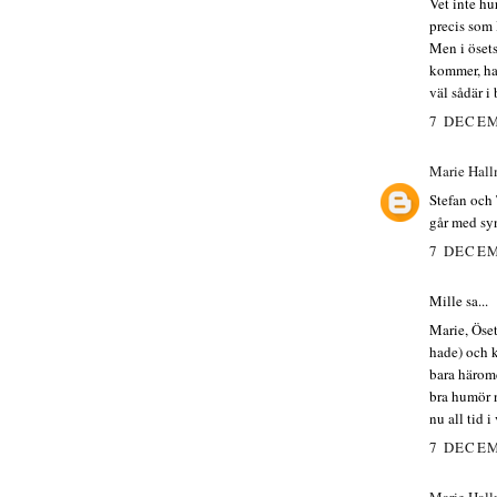
Vet inte hu
precis som 
Men i ösets
kommer, han
väl sådär i 
7 DECEM
Marie Hal
Stefan och 
går med syn
7 DECEM
Mille sa...
Marie, Öset
hade) och 
bara härom
bra humör n
nu all tid i
7 DECEM
Marie Hal