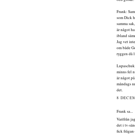
Frank: Samm
som Dick ha
samma sak,
är något ha
ibland sämr
Jag vet int
om både Goz
ryggen då li
Lupaschuk?
minns fel n
är något på 
måndags nr 
det.
8 DECEM
Frank sa...
Varifrån ja
det i tv-s
fick fråga