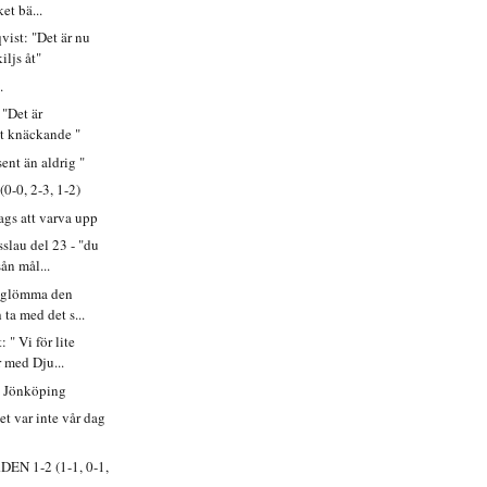
et bä...
ist: "Det är nu
iljs åt"
.
 "Det är
t knäckande "
sent än aldrig "
0-0, 2-3, 1-2)
dags att varva upp
slau del 23 - "du
ån mål...
t glömma den
ta med det s...
 " Vi för lite
 med Dju...
i Jönköping
t var inte vår dag
EN 1-2 (1-1, 0-1,