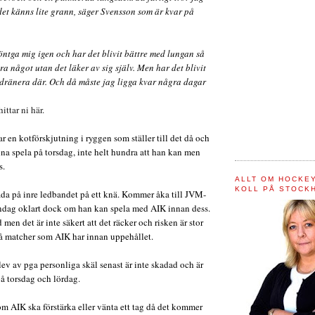
 det känns lite grann, säger Svensson som är kvar på
öntga mig igen och har det blivit bättre med lungan så
ra något utan det läker av sig själv. Men har det blivit
 dränera där. Och då måste jag ligga kvar några dagar
ittar ni här.
r en kotförskjutning i ryggen som ställer till det då och
a spela på torsdag, inte helt hundra att han kan men
s.
ALLT OM HOCKEY
KOLL PÅ STOCK
da på inre ledbandet på ett knä. Kommer åka till JVM-
åndag oklart dock om han kan spela med AIK innan dess.
 men det är inte säkert att det räcker och risken är stor
vå matcher som AIK har innan uppehållet.
ev av pga personliga skäl senast är inte skadad och är
på torsdag och lördag.
om AIK ska förstärka eller vänta ett tag då det kommer