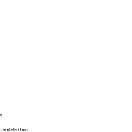
9)
an glädje i laget