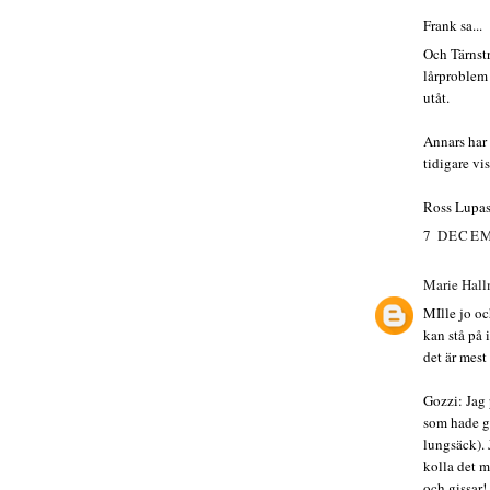
Frank sa...
Och Tärnst
lårproblem 
utåt.
Annars har 
tidigare vis
Ross Lupa
7 DECEM
Marie Hal
MIlle jo oc
kan stå på 
det är mest 
Gozzi: Jag 
som hade g
lungsäck). 
kolla det m
och gissar!