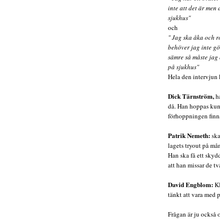
inte att det är men
sjukhus"
och
" Jag ska åka och r
behöver jag inte gö
sämre så måste jag
på sjukhus"
Hela den intervjun
h
Dick Tärnström,
ha
då. Han hoppas kunn
förhoppningen finn
Patrik Nemeth:
ska
lagets tryout på m
Han ska få ett skydd
att han missar de t
David Engblom:
Kl
tänkt att vara med 
Frågan är ju också 