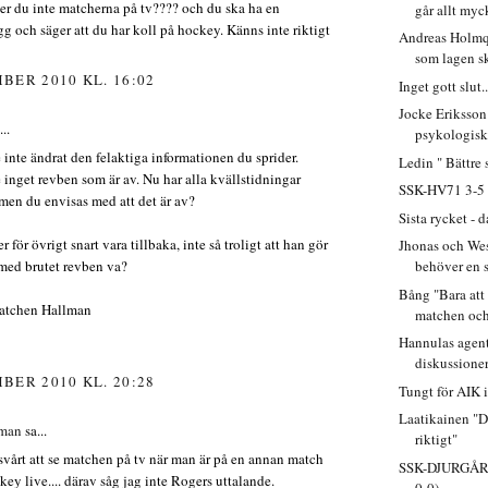
Ser du inte matcherna på tv???? och du ska ha en
går allt myck
 och säger att du har koll på hockey. Känns inte riktigt
Andreas Holmqv
som lagen sk
BER 2010 KL. 16:02
Inget gott slut..
Jocke Eriksson
..
psykologisk
 inte ändrat den felaktiga informationen du sprider.
Ledin " Bättre 
 inget revben som är av. Nu har alla kvällstidningar
SSK-HV71 3-5 (
t men du envisas med att det är av?
Sista rycket - 
för övrigt snart vara tillbaka, inte så troligt att han gör
Jhonas och Wes
ed brutet revben va?
behöver en s
Bång "Bara at
atchen Hallman
matchen och 
Hannulas agent:
diskussioner
BER 2010 KL. 20:28
Tungt för AIK 
Laatikainen "De
lman
sa...
riktigt"
 svårt att se matchen på tv när man är på en annan match
SSK-DJURGÅRD
key live.... därav såg jag inte Rogers uttalande.
0-0)