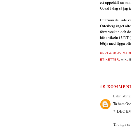
ett uppehåll nu som
Gozzi i dag så jag t
Eftersom det inte v
Österberg inget alte
förra veckan och de
här artikeln
i UNT (
börja med ligga blic
UPPLAGD AV
MAR
ETIKETTER:
AIK
,
15 KOMMEN
Lakritsbite
Ta hem Öset 
7 DECEM
Thompa sa.